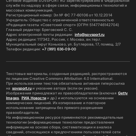
Сетевое издание SOVSPORT RU зарегистрировано в Федеральной
службе по надзору в сфере связи, информационных технологий и
массовых коммуникаций.
Регистрационный номер: Эл № ФС 77-60106 от 10.12.2014
Учредитель: Общество с ограниченной ответственностью
«Редакция газеты «Советский спорт» (ОГРН 5147746142704)
Главный редактор: Бреговский С. С.
Адрес электронной почты редакции:
info@sovsport.ru
Адрес редакции: 117342, Россия, г. Москва, вн.тер.г.
Муниципальный округ Коньково, ул. Бутлерова, 17, помещ. 2/7
Телефон редакции:
+7 (991) 636-09-00
Текстовые материалы, созданные редакцией, распространяются
по лицензии Creative Commons Attribution 4.0 International.
При использовании текстов обязательна активная гиперссылка
на
sovsport.ru
и указание автора (если он указан).
Изображения принадлежат их правообладателям (включая
Getty
Images
,
РИА Новости
и др.) и используются на основании
коммерческих лицензий. Их копирование и повторное
использование запрещены без прямого разрешения
правообладателя.
На информационном ресурсе применяются рекомендательные
технологии (информационные технологии предоставления
информации на основе сбора, систематизации и анализа
сведений, относящихся к предпочтениям пользователей сети