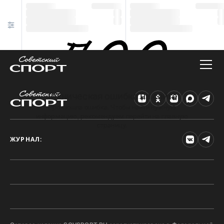
Техническая ошибка на сайте
Произошла ошибка. Чтобы найти нужную
информацию, рекомендуем перейти на главную
страницу.
ЖУРНАЛ: