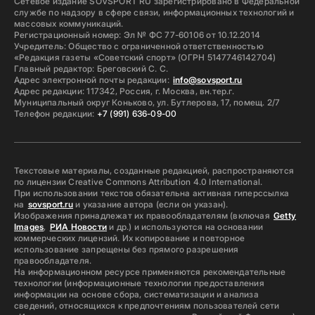
Сетевое издание SOVSPORT RU зарегистрировано в Федеральной
службе по надзору в сфере связи, информационных технологий и
массовых коммуникаций.
Регистрационный номер: Эл № ФС 77-60106 от 10.12.2014
Учредитель: Общество с ограниченной ответственностью
«Редакция газеты «Советский спорт» (ОГРН 5147746142704)
Главный редактор: Бреговский С. С.
Адрес электронной почты редакции:
info@sovsport.ru
Адрес редакции: 117342, Россия, г. Москва, вн.тер.г.
Муниципальный округ Коньково, ул. Бутлерова, 17, помещ. 2/7
Телефон редакции:
+7 (991) 636-09-00
Текстовые материалы, созданные редакцией, распространяются
по лицензии Creative Commons Attribution 4.0 International.
При использовании текстов обязательна активная гиперссылка
на
sovsport.ru
и указание автора (если он указан).
Изображения принадлежат их правообладателям (включая
Getty
Images
,
РИА Новости
и др.) и используются на основании
коммерческих лицензий. Их копирование и повторное
использование запрещены без прямого разрешения
правообладателя.
На информационном ресурсе применяются рекомендательные
технологии (информационные технологии предоставления
информации на основе сбора, систематизации и анализа
сведений, относящихся к предпочтениям пользователей сети