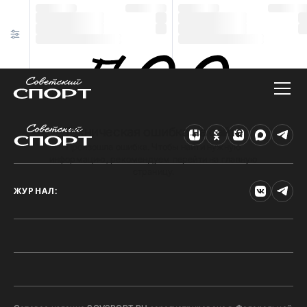
Техническая ошибка на сайте
Произошла ошибка. Чтобы найти нужную
информацию, рекомендуем перейти на главную
страницу.
ЖУРНАЛ: