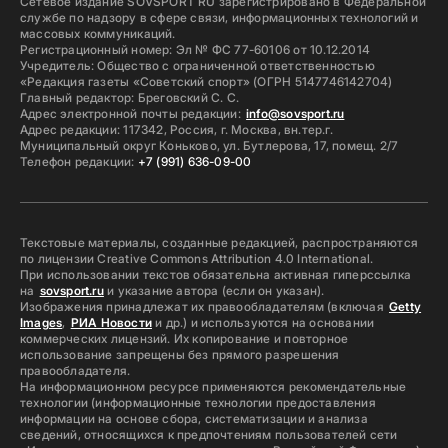
Сетевое издание SOVSPORT RU зарегистрировано в Федеральной
службе по надзору в сфере связи, информационных технологий и
массовых коммуникаций.
Регистрационный номер: Эл № ФС 77-60106 от 10.12.2014
Учредитель: Общество с ограниченной ответственностью
«Редакция газеты «Советский спорт» (ОГРН 5147746142704)
Главный редактор: Бреговский С. С.
Адрес электронной почты редакции:
info@sovsport.ru
Адрес редакции: 117342, Россия, г. Москва, вн.тер.г.
Муниципальный округ Коньково, ул. Бутлерова, 17, помещ. 2/7
Телефон редакции:
+7 (991) 636-09-00
Текстовые материалы, созданные редакцией, распространяются
по лицензии Creative Commons Attribution 4.0 International.
При использовании текстов обязательна активная гиперссылка
на
sovsport.ru
и указание автора (если он указан).
Изображения принадлежат их правообладателям (включая
Getty
Images
,
РИА Новости
и др.) и используются на основании
коммерческих лицензий. Их копирование и повторное
использование запрещены без прямого разрешения
правообладателя.
На информационном ресурсе применяются рекомендательные
технологии (информационные технологии предоставления
информации на основе сбора, систематизации и анализа
сведений, относящихся к предпочтениям пользователей сети