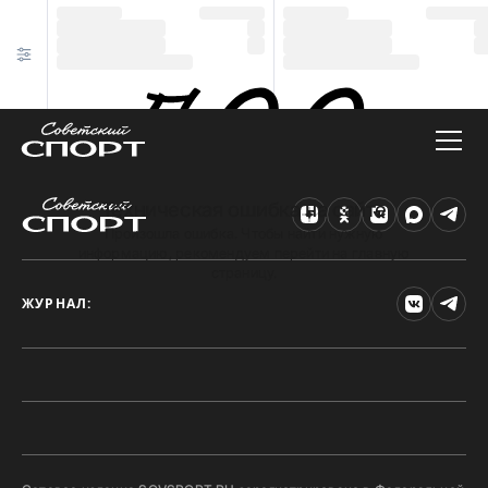
Техническая ошибка на сайте
Произошла ошибка. Чтобы найти нужную
информацию, рекомендуем перейти на главную
страницу.
ЖУРНАЛ: