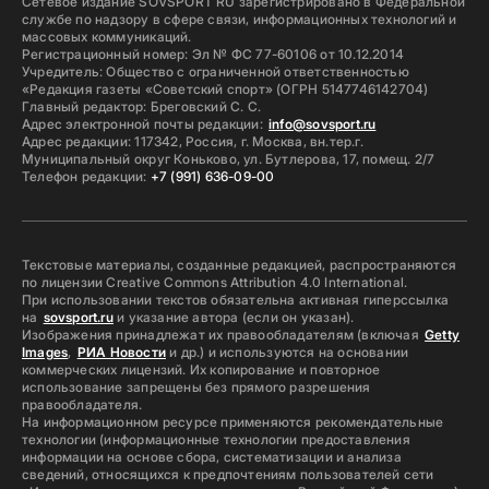
Сетевое издание SOVSPORT RU зарегистрировано в Федеральной
службе по надзору в сфере связи, информационных технологий и
массовых коммуникаций.
Регистрационный номер: Эл № ФС 77-60106 от 10.12.2014
Учредитель: Общество с ограниченной ответственностью
«Редакция газеты «Советский спорт» (ОГРН 5147746142704)
Главный редактор: Бреговский С. С.
Адрес электронной почты редакции:
info@sovsport.ru
Адрес редакции: 117342, Россия, г. Москва, вн.тер.г.
Муниципальный округ Коньково, ул. Бутлерова, 17, помещ. 2/7
Телефон редакции:
+7 (991) 636-09-00
Текстовые материалы, созданные редакцией, распространяются
по лицензии Creative Commons Attribution 4.0 International.
При использовании текстов обязательна активная гиперссылка
на
sovsport.ru
и указание автора (если он указан).
Изображения принадлежат их правообладателям (включая
Getty
Images
,
РИА Новости
и др.) и используются на основании
коммерческих лицензий. Их копирование и повторное
использование запрещены без прямого разрешения
правообладателя.
На информационном ресурсе применяются рекомендательные
технологии (информационные технологии предоставления
информации на основе сбора, систематизации и анализа
сведений, относящихся к предпочтениям пользователей сети