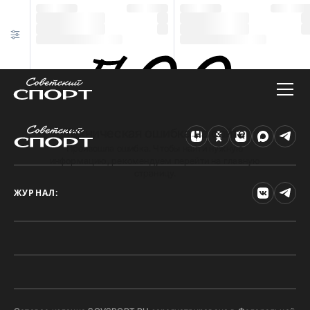
Техническая ошибка на сайте
Произошла ошибка. Чтобы найти нужную
информацию, рекомендуем перейти на главную
страницу.
ЖУРНАЛ: