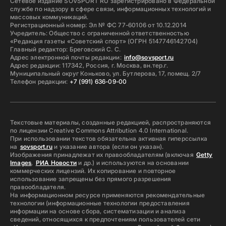
Сетевое издание SOVSPORT RU зарегистрировано в Федеральной
службе по надзору в сфере связи, информационных технологий и
массовых коммуникаций.
Регистрационный номер: Эл № ФС 77-60106 от 10.12.2014
Учредитель: Общество с ограниченной ответственностью
«Редакция газеты «Советский спорт» (ОГРН 5147746142704)
Главный редактор: Бреговский С. С.
Адрес электронной почты редакции:
info@sovsport.ru
Адрес редакции: 117342, Россия, г. Москва, вн.тер.г.
Муниципальный округ Коньково, ул. Бутлерова, 17, помещ. 2/7
Телефон редакции:
+7 (991) 636-09-00
Текстовые материалы, созданные редакцией, распространяются
по лицензии Creative Commons Attribution 4.0 International.
При использовании текстов обязательна активная гиперссылка
на
sovsport.ru
и указание автора (если он указан).
Изображения принадлежат их правообладателям (включая
Getty
Images
,
РИА Новости
и др.) и используются на основании
коммерческих лицензий. Их копирование и повторное
использование запрещены без прямого разрешения
правообладателя.
На информационном ресурсе применяются рекомендательные
технологии (информационные технологии предоставления
информации на основе сбора, систематизации и анализа
сведений, относящихся к предпочтениям пользователей сети