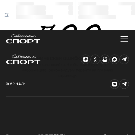
Техническая ошибка на сайте
Произошла ошибка. Чтобы найти нужную
информацию, рекомендуем перейти на главную
страницу.
ЖУРНАЛ: