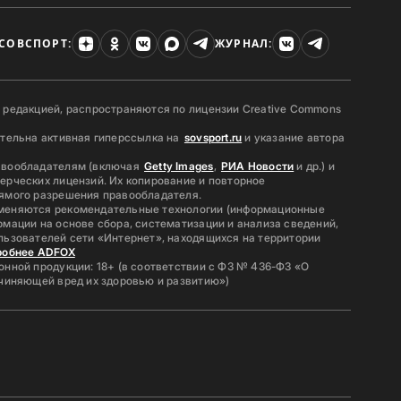
СОВСПОРТ:
ЖУРНАЛ:
 редакцией, распространяются по лицензии Creative Commons
ательна активная гиперссылка на
sovsport.ru
и указание автора
авообладателям (включая
Getty Images
,
РИА Новости
и др.) и
ерческих лицензий. Их копирование и повторное
ямого разрешения правообладателя.
меняются рекомендательные технологии (информационные
мации на основе сбора, систематизации и анализа сведений,
льзователей сети «Интернет», находящихся на территории
робнее ADFOX
нной продукции: 18+ (в соответствии с ФЗ № 436-ФЗ «О
ичиняющей вред их здоровью и развитию»)