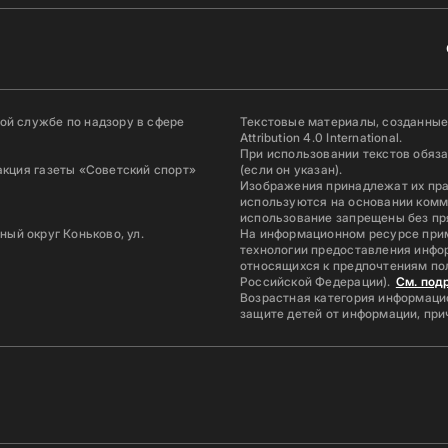
й службе по надзору в сфере
Текстовые материалы, созданные
Attribution 4.0 International.
При использовании текстов обяз
акция газеты «Советский спорт»
(если он указан).
Изображения принадлежат их пр
используются на основании комм
использование запрещены без пр
ьный округ Коньково, ул.
На информационном ресурсе при
технологии предоставления инфор
относящихся к предпочтениям по
Российской Федерации).
См. под
Возрастная категория информацио
защите детей от информации, пр