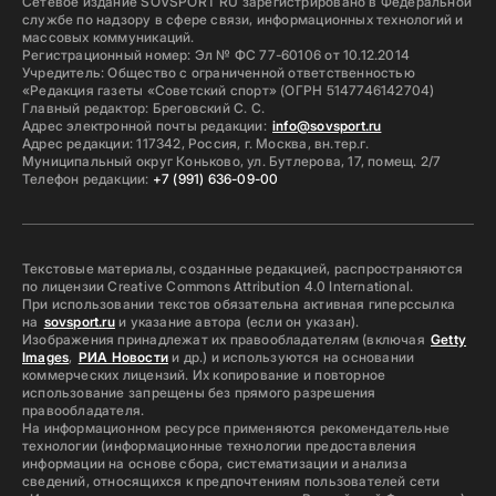
Сетевое издание SOVSPORT RU зарегистрировано в Федеральной
службе по надзору в сфере связи, информационных технологий и
массовых коммуникаций.
Регистрационный номер: Эл № ФС 77-60106 от 10.12.2014
Учредитель: Общество с ограниченной ответственностью
«Редакция газеты «Советский спорт» (ОГРН 5147746142704)
Главный редактор: Бреговский С. С.
Адрес электронной почты редакции:
info@sovsport.ru
Адрес редакции: 117342, Россия, г. Москва, вн.тер.г.
Муниципальный округ Коньково, ул. Бутлерова, 17, помещ. 2/7
Телефон редакции:
+7 (991) 636-09-00
Текстовые материалы, созданные редакцией, распространяются
по лицензии Creative Commons Attribution 4.0 International.
При использовании текстов обязательна активная гиперссылка
на
sovsport.ru
и указание автора (если он указан).
Изображения принадлежат их правообладателям (включая
Getty
Images
,
РИА Новости
и др.) и используются на основании
коммерческих лицензий. Их копирование и повторное
использование запрещены без прямого разрешения
правообладателя.
На информационном ресурсе применяются рекомендательные
технологии (информационные технологии предоставления
информации на основе сбора, систематизации и анализа
сведений, относящихся к предпочтениям пользователей сети