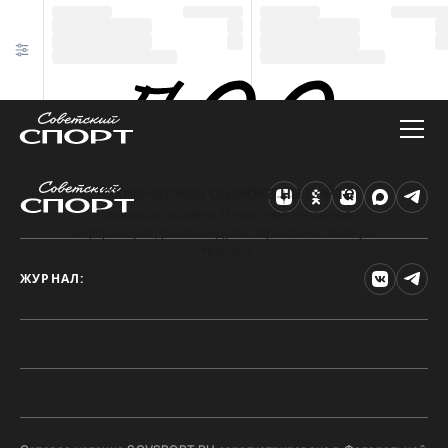
Техническая ошибка на сайте
Произошла ошибка. Чтобы найти нужную
информацию, рекомендуем перейти на главную
страницу.
ЖУРНАЛ: