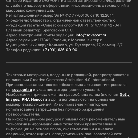
Сетевое издание SOVSPORT RU зарегистрировано в Федеральной
службе по надзору в сфере связи, информационных технологий и
массовых коммуникаций.
Регистрационный номер: Эл № ФС 77-60106 от 10.12.2014
Учредитель: Общество с ограниченной ответственностью
«Редакция газеты «Советский спорт» (ОГРН 5147746142704)
Главный редактор: Бреговский С. С.
Адрес электронной почты редакции:
info@sovsport.ru
Адрес редакции: 117342, Россия, г. Москва, вн.тер.г.
Муниципальный округ Коньково, ул. Бутлерова, 17, помещ. 2/7
Телефон редакции:
+7 (991) 636-09-00
Текстовые материалы, созданные редакцией, распространяются
по лицензии Creative Commons Attribution 4.0 International.
При использовании текстов обязательна активная гиперссылка
на
sovsport.ru
и указание автора (если он указан).
Изображения принадлежат их правообладателям (включая
Getty
Images
,
РИА Новости
и др.) и используются на основании
коммерческих лицензий. Их копирование и повторное
использование запрещены без прямого разрешения
правообладателя.
На информационном ресурсе применяются рекомендательные
технологии (информационные технологии предоставления
информации на основе сбора, систематизации и анализа
сведений, относящихся к предпочтениям пользователей сети