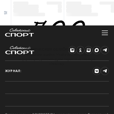
Техническая ошибка на сайте
Произошла ошибка. Чтобы найти нужную
информацию, рекомендуем перейти на главную
страницу.
ЖУРНАЛ: