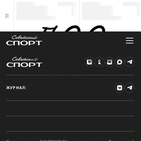
Техническая ошибка на сайте
Произошла ошибка. Чтобы найти нужную
информацию, рекомендуем перейти на главную
страницу.
ЖУРНАЛ: