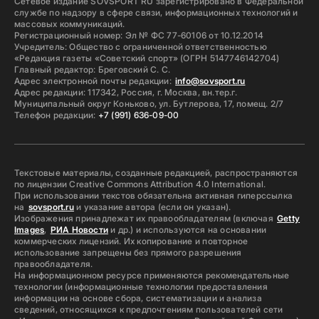
Сетевое издание SOVSPORT RU зарегистрировано в Федеральной
службе по надзору в сфере связи, информационных технологий и
массовых коммуникаций.
Регистрационный номер: Эл № ФС 77-60106 от 10.12.2014
Учредитель: Общество с ограниченной ответственностью
«Редакция газеты «Советский спорт» (ОГРН 5147746142704)
Главный редактор: Бреговский С. С.
Адрес электронной почты редакции:
info@sovsport.ru
Адрес редакции: 117342, Россия, г. Москва, вн.тер.г.
Муниципальный округ Коньково, ул. Бутлерова, 17, помещ. 2/7
Телефон редакции:
+7 (991) 636-09-00
Текстовые материалы, созданные редакцией, распространяются
по лицензии Creative Commons Attribution 4.0 International.
При использовании текстов обязательна активная гиперссылка
на
sovsport.ru
и указание автора (если он указан).
Изображения принадлежат их правообладателям (включая
Getty
Images
,
РИА Новости
и др.) и используются на основании
коммерческих лицензий. Их копирование и повторное
использование запрещены без прямого разрешения
правообладателя.
На информационном ресурсе применяются рекомендательные
технологии (информационные технологии предоставления
информации на основе сбора, систематизации и анализа
сведений, относящихся к предпочтениям пользователей сети