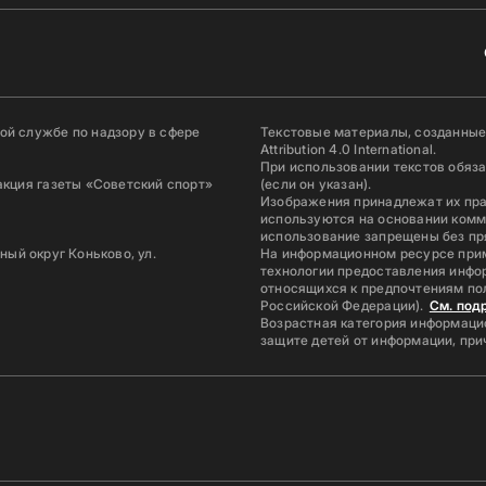
й службе по надзору в сфере
Текстовые материалы, созданные
Attribution 4.0 International.
При использовании текстов обяз
акция газеты «Советский спорт»
(если он указан).
Изображения принадлежат их пр
используются на основании комм
использование запрещены без пр
ьный округ Коньково, ул.
На информационном ресурсе при
технологии предоставления инфор
относящихся к предпочтениям по
Российской Федерации).
См. под
Возрастная категория информацио
защите детей от информации, пр