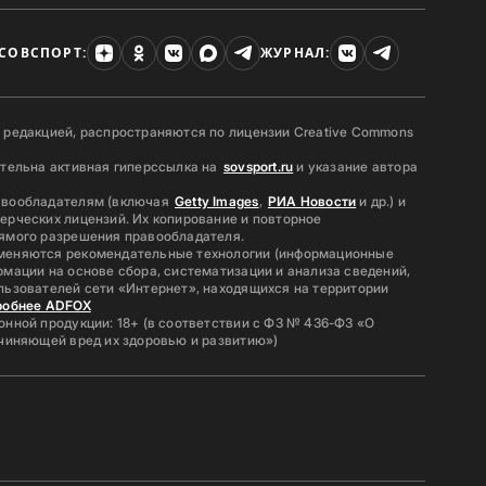
СОВСПОРТ:
ЖУРНАЛ:
 редакцией, распространяются по лицензии Creative Commons
ательна активная гиперссылка на
sovsport.ru
и указание автора
авообладателям (включая
Getty Images
,
РИА Новости
и др.) и
ерческих лицензий. Их копирование и повторное
ямого разрешения правообладателя.
меняются рекомендательные технологии (информационные
мации на основе сбора, систематизации и анализа сведений,
льзователей сети «Интернет», находящихся на территории
робнее ADFOX
нной продукции: 18+ (в соответствии с ФЗ № 436-ФЗ «О
ичиняющей вред их здоровью и развитию»)