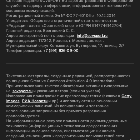
Сетевое издание SOVSPORT RU зарегистрировано в Федеральной
службе по надзору в сфере связи, информационных технологий и
массовых коммуникаций.
Регистрационный номер: Эл № ФС 77-60106 от 10.12.2014
Учредитель: Общество с ограниченной ответственностью
«Редакция газеты «Советский спорт» (ОГРН 5147746142704)
Главный редактор: Бреговский С. С.
Адрес электронной почты редакции:
info@sovsport.ru
Адрес редакции: 117342, Россия, г. Москва, вн.тер.г.
Муниципальный округ Коньково, ул. Бутлерова, 17, помещ. 2/7
Телефон редакции:
+7 (991) 636-09-00
Текстовые материалы, созданные редакцией, распространяются
по лицензии Creative Commons Attribution 4.0 International.
При использовании текстов обязательна активная гиперссылка
на
sovsport.ru
и указание автора (если он указан).
Изображения принадлежат их правообладателям (включая
Getty
Images
,
РИА Новости
и др.) и используются на основании
коммерческих лицензий. Их копирование и повторное
использование запрещены без прямого разрешения
правообладателя.
На информационном ресурсе применяются рекомендательные
технологии (информационные технологии предоставления
информации на основе сбора, систематизации и анализа
сведений, относящихся к предпочтениям пользователей сети