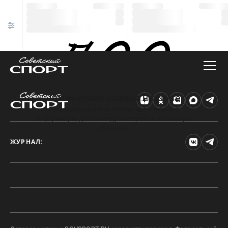
Техническая ошибка на сайте
Произошла ошибка. Чтобы найти нужную
информацию, рекомендуем перейти на главную
страницу.
ЖУРНАЛ: