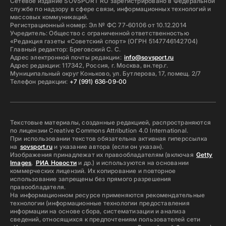
Сетевое издание SOVSPORT RU зарегистрировано в Федеральной
службе по надзору в сфере связи, информационных технологий и
массовых коммуникаций.
Регистрационный номер: Эл № ФС 77-60106 от 10.12.2014
Учредитель: Общество с ограниченной ответственностью
«Редакция газеты «Советский спорт» (ОГРН 5147746142704)
Главный редактор: Бреговский С. С.
Адрес электронной почты редакции:
info@sovsport.ru
Адрес редакции: 117342, Россия, г. Москва, вн.тер.г.
Муниципальный округ Коньково, ул. Бутлерова, 17, помещ. 2/7
Телефон редакции:
+7 (991) 636-09-00
Текстовые материалы, созданные редакцией, распространяются
по лицензии Creative Commons Attribution 4.0 International.
При использовании текстов обязательна активная гиперссылка
на
sovsport.ru
и указание автора (если он указан).
Изображения принадлежат их правообладателям (включая
Getty
Images
,
РИА Новости
и др.) и используются на основании
коммерческих лицензий. Их копирование и повторное
использование запрещены без прямого разрешения
правообладателя.
На информационном ресурсе применяются рекомендательные
технологии (информационные технологии предоставления
информации на основе сбора, систематизации и анализа
сведений, относящихся к предпочтениям пользователей сети