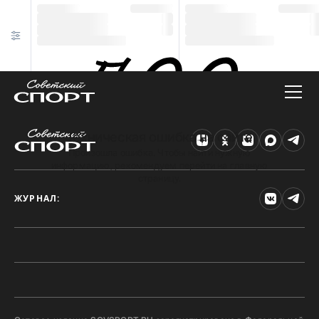
Техническая ошибка на сайте
Произошла ошибка. Чтобы найти нужную
информацию, рекомендуем перейти на главную
страницу.
ЖУРНАЛ: