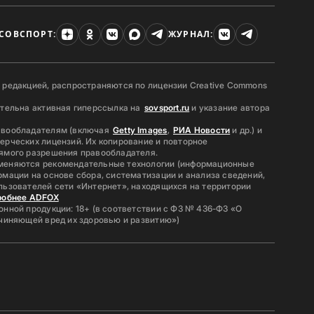
СОВСПОРТ:
ЖУРНАЛ:
 редакцией, распространяются по лицензии Creative Commons
ательна активная гиперссылка на
sovsport.ru
и указание автора
авообладателям (включая
Getty Images
,
РИА Новости
и др.) и
ерческих лицензий. Их копирование и повторное
ямого разрешения правообладателя.
меняются рекомендательные технологии (информационные
мации на основе сбора, систематизации и анализа сведений,
льзователей сети «Интернет», находящихся на территории
робнее ADFOX
нной продукции: 18+ (в соответствии с ФЗ № 436-ФЗ «О
ичиняющей вред их здоровью и развитию»)