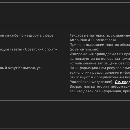
й службе по надзору в сфере
Текстовые материалы, созданные
Attribution 4.0 International.
При использовании текстов обяз
акция газеты «Советский спорт»
(если он указан).
Изображения принадлежат их пр
используются на основании комм
использование запрещены без пр
ьный округ Коньково, ул.
На информационном ресурсе при
технологии предоставления инфор
относящихся к предпочтениям по
Российской Федерации).
См. под
Возрастная категория информацио
защите детей от информации, пр