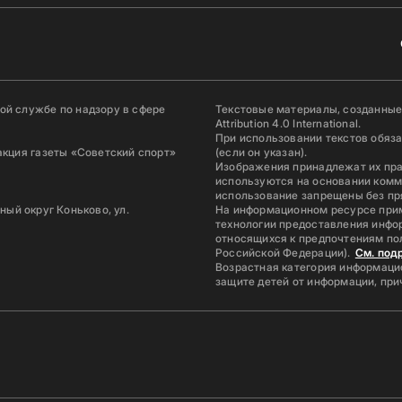
й службе по надзору в сфере
Текстовые материалы, созданные
Attribution 4.0 International.
При использовании текстов обяз
акция газеты «Советский спорт»
(если он указан).
Изображения принадлежат их пр
используются на основании комм
использование запрещены без пр
ьный округ Коньково, ул.
На информационном ресурсе при
технологии предоставления инфор
относящихся к предпочтениям по
Российской Федерации).
См. под
Возрастная категория информацио
защите детей от информации, пр