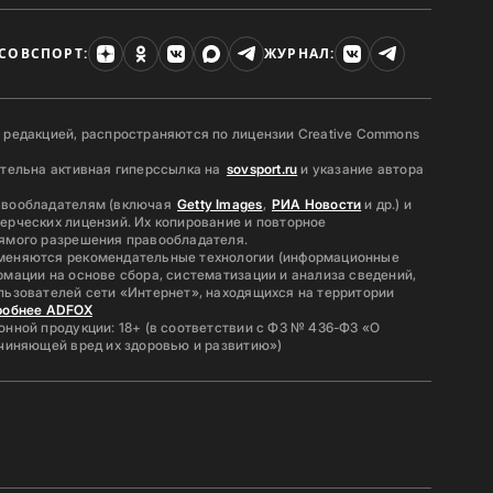
СОВСПОРТ:
ЖУРНАЛ:
 редакцией, распространяются по лицензии Creative Commons
ательна активная гиперссылка на
sovsport.ru
и указание автора
авообладателям (включая
Getty Images
,
РИА Новости
и др.) и
ерческих лицензий. Их копирование и повторное
ямого разрешения правообладателя.
меняются рекомендательные технологии (информационные
мации на основе сбора, систематизации и анализа сведений,
льзователей сети «Интернет», находящихся на территории
робнее ADFOX
нной продукции: 18+ (в соответствии с ФЗ № 436-ФЗ «О
ичиняющей вред их здоровью и развитию»)