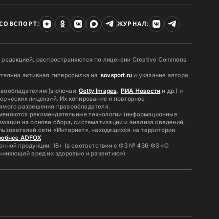
СОВСПОРТ:
ЖУРНАЛ:
 редакцией, распространяются по лицензии Creative Commons
ательна активная гиперссылка на
sovsport.ru
и указание автора
авообладателям (включая
Getty Images
,
РИА Новости
и др.) и
ерческих лицензий. Их копирование и повторное
ямого разрешения правообладателя.
меняются рекомендательные технологии (информационные
мации на основе сбора, систематизации и анализа сведений,
льзователей сети «Интернет», находящихся на территории
робнее ADFOX
нной продукции: 18+ (в соответствии с ФЗ № 436-ФЗ «О
ичиняющей вред их здоровью и развитию»)