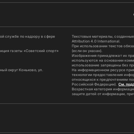
й службе по надзору в сфере
Текстовые материалы, созданные
Attribution 4.0 International.
При использовании текстов обяз
акция газеты «Советский спорт»
(если он указан).
Изображения принадлежат их пр
используются на основании комм
использование запрещены без пр
ьный округ Коньково, ул.
На информационном ресурсе при
технологии предоставления инфор
относящихся к предпочтениям по
Российской Федерации).
См. под
Возрастная категория информацио
защите детей от информации, пр