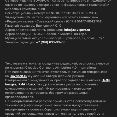
Сетевое издание SOVSPORT RU зарегистрировано в Федеральной
службе по надзору в сфере связи, информационных технологий и
массовых коммуникаций.
Регистрационный номер: Эл № ФС 77-60106 от 10.12.2014
Учредитель: Общество с ограниченной ответственностью
«Редакция газеты «Советский спорт» (ОГРН 5147746142704)
Главный редактор: Бреговский С. С.
Адрес электронной почты редакции:
info@sovsport.ru
Адрес редакции: 117342, Россия, г. Москва, вн.тер.г.
Муниципальный округ Коньково, ул. Бутлерова, 17, помещ. 2/7
Телефон редакции:
+7 (991) 636-09-00
Текстовые материалы, созданные редакцией, распространяются
по лицензии Creative Commons Attribution 4.0 International.
При использовании текстов обязательна активная гиперссылка
на
sovsport.ru
и указание автора (если он указан).
Изображения принадлежат их правообладателям (включая
Getty
Images
,
РИА Новости
и др.) и используются на основании
коммерческих лицензий. Их копирование и повторное
использование запрещены без прямого разрешения
правообладателя.
На информационном ресурсе применяются рекомендательные
технологии (информационные технологии предоставления
информации на основе сбора, систематизации и анализа
сведений, относящихся к предпочтениям пользователей сети