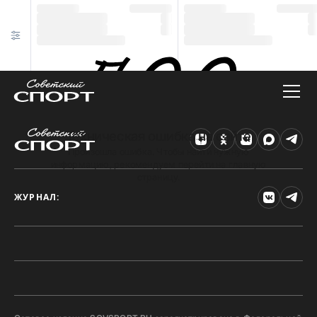
Техническая ошибка на сайте
Произошла ошибка. Чтобы найти нужную
информацию, рекомендуем перейти на главную
страницу.
ЖУРНАЛ: