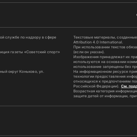
й службе по надзору в сфере
Текстовые материалы, созданные
Attribution 4.0 International.
При использовании текстов обяз
акция газеты «Советский спорт»
(если он указан).
Изображения принадлежат их пр
используются на основании комм
использование запрещены без пр
ьный округ Коньково, ул.
На информационном ресурсе при
технологии предоставления инфор
относящихся к предпочтениям по
Российской Федерации).
См. под
Возрастная категория информацио
защите детей от информации, пр