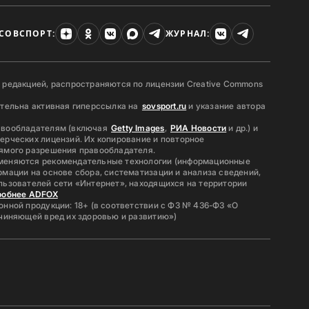
СОВСПОРТ:
ЖУРНАЛ:
 редакцией, распространяются по лицензии Creative Commons
ательна активная гиперссылка на
sovsport.ru
и указание автора
авообладателям (включая
Getty Images
,
РИА Новости
и др.) и
ерческих лицензий. Их копирование и повторное
ямого разрешения правообладателя.
меняются рекомендательные технологии (информационные
мации на основе сбора, систематизации и анализа сведений,
льзователей сети «Интернет», находящихся на территории
робнее ADFOX
нной продукции: 18+ (в соответствии с ФЗ № 436-ФЗ «О
ичиняющей вред их здоровью и развитию»)