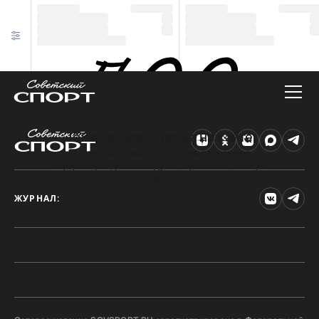
Техническая ошибка на сайте
Произошла ошибка. Чтобы найти нужную
информацию, рекомендуем перейти на главную
страницу.
ЖУРНАЛ: