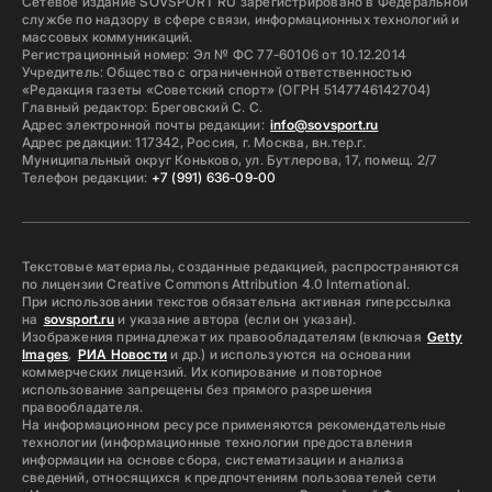
Сетевое издание SOVSPORT RU зарегистрировано в Федеральной
службе по надзору в сфере связи, информационных технологий и
массовых коммуникаций.
Регистрационный номер: Эл № ФС 77-60106 от 10.12.2014
Учредитель: Общество с ограниченной ответственностью
«Редакция газеты «Советский спорт» (ОГРН 5147746142704)
Главный редактор: Бреговский С. С.
Адрес электронной почты редакции:
info@sovsport.ru
Адрес редакции: 117342, Россия, г. Москва, вн.тер.г.
Муниципальный округ Коньково, ул. Бутлерова, 17, помещ. 2/7
Телефон редакции:
+7 (991) 636-09-00
Текстовые материалы, созданные редакцией, распространяются
по лицензии Creative Commons Attribution 4.0 International.
При использовании текстов обязательна активная гиперссылка
на
sovsport.ru
и указание автора (если он указан).
Изображения принадлежат их правообладателям (включая
Getty
Images
,
РИА Новости
и др.) и используются на основании
коммерческих лицензий. Их копирование и повторное
использование запрещены без прямого разрешения
правообладателя.
На информационном ресурсе применяются рекомендательные
технологии (информационные технологии предоставления
информации на основе сбора, систематизации и анализа
сведений, относящихся к предпочтениям пользователей сети