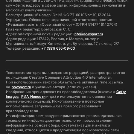
Сетевое издание SOVSPORT RU зарегистрировано в Федеральной
службе по надзору в сфере связи, информационных технологий и
массовых коммуникаций.
Регистрационный номер: Эл № ФС 77-60106 от 10.12.2014
Учредитель: Общество с ограниченной ответственностью
«Редакция газеты «Советский спорт» (ОГРН 5147746142704)
Главный редактор: Бреговский С. С.
Адрес электронной почты редакции:
info@sovsport.ru
Адрес редакции: 117342, Россия, г. Москва, вн.тер.г.
Муниципальный округ Коньково, ул. Бутлерова, 17, помещ. 2/7
Телефон редакции:
+7 (991) 636-09-00
Текстовые материалы, созданные редакцией, распространяются
по лицензии Creative Commons Attribution 4.0 International.
При использовании текстов обязательна активная гиперссылка
на
sovsport.ru
и указание автора (если он указан).
Изображения принадлежат их правообладателям (включая
Getty
Images
,
РИА Новости
и др.) и используются на основании
коммерческих лицензий. Их копирование и повторное
использование запрещены без прямого разрешения
правообладателя.
На информационном ресурсе применяются рекомендательные
технологии (информационные технологии предоставления
информации на основе сбора, систематизации и анализа
сведений, относящихся к предпочтениям пользователей сети