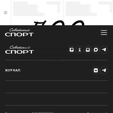
Техническая ошибка на сайте
Произошла ошибка. Чтобы найти нужную
информацию, рекомендуем перейти на главную
страницу.
ЖУРНАЛ: