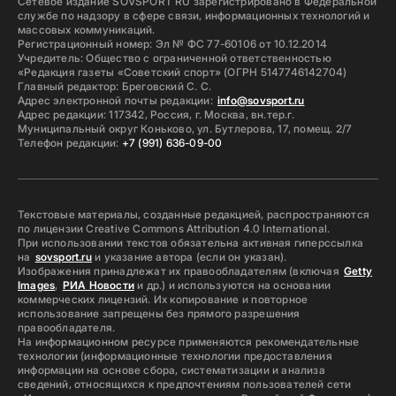
Сетевое издание SOVSPORT RU зарегистрировано в Федеральной
службе по надзору в сфере связи, информационных технологий и
массовых коммуникаций.
Регистрационный номер: Эл № ФС 77-60106 от 10.12.2014
Учредитель: Общество с ограниченной ответственностью
«Редакция газеты «Советский спорт» (ОГРН 5147746142704)
Главный редактор: Бреговский С. С.
Адрес электронной почты редакции:
info@sovsport.ru
Адрес редакции: 117342, Россия, г. Москва, вн.тер.г.
Муниципальный округ Коньково, ул. Бутлерова, 17, помещ. 2/7
Телефон редакции:
+7 (991) 636-09-00
Текстовые материалы, созданные редакцией, распространяются
по лицензии Creative Commons Attribution 4.0 International.
При использовании текстов обязательна активная гиперссылка
на
sovsport.ru
и указание автора (если он указан).
Изображения принадлежат их правообладателям (включая
Getty
Images
,
РИА Новости
и др.) и используются на основании
коммерческих лицензий. Их копирование и повторное
использование запрещены без прямого разрешения
правообладателя.
На информационном ресурсе применяются рекомендательные
технологии (информационные технологии предоставления
информации на основе сбора, систематизации и анализа
сведений, относящихся к предпочтениям пользователей сети