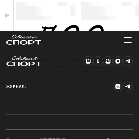
Техническая ошибка на сайте
Произошла ошибка. Чтобы найти нужную
информацию, рекомендуем перейти на главную
страницу.
ЖУРНАЛ: