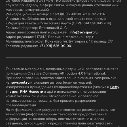
Сетевое издание SOVSPORT RU зарегистрировано в Федеральной
службе по надзору в сфере связи, информационных технологий и
массовых коммуникаций.
Регистрационный номер: Эл № ФС 77-60106 от 10.12.2014
Учредитель: Общество с ограниченной ответственностью
«Редакция газеты «Советский спорт» (ОГРН 5147746142704)
Главный редактор: Бреговский С. С.
Адрес электронной почты редакции:
info@sovsport.ru
Адрес редакции: 117342, Россия, г. Москва, вн.тер.г.
Муниципальный округ Коньково, ул. Бутлерова, 17, помещ. 2/7
Телефон редакции:
+7 (991) 636-09-00
Текстовые материалы, созданные редакцией, распространяются
по лицензии Creative Commons Attribution 4.0 International.
При использовании текстов обязательна активная гиперссылка
на
sovsport.ru
и указание автора (если он указан).
Изображения принадлежат их правообладателям (включая
Getty
Images
,
РИА Новости
и др.) и используются на основании
коммерческих лицензий. Их копирование и повторное
использование запрещены без прямого разрешения
правообладателя.
На информационном ресурсе применяются рекомендательные
технологии (информационные технологии предоставления
информации на основе сбора, систематизации и анализа
сведений, относящихся к предпочтениям пользователей сети