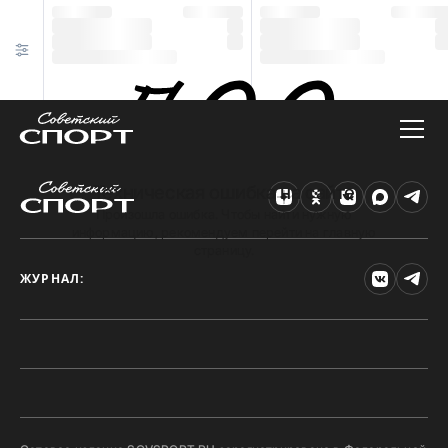
Техническая ошибка на сайте
Произошла ошибка. Чтобы найти нужную
информацию, рекомендуем перейти на главную
страницу.
ЖУРНАЛ: