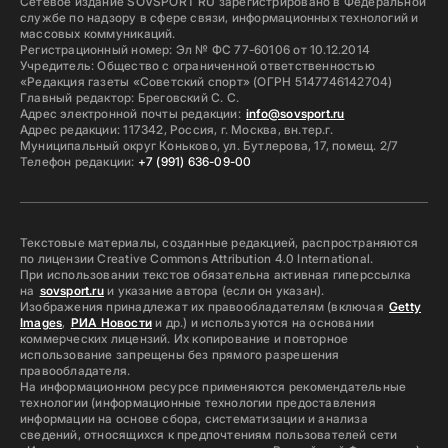
Сетевое издание SOVSPORT RU зарегистрировано в Федеральной
службе по надзору в сфере связи, информационных технологий и
массовых коммуникаций.
Регистрационный номер: Эл № ФС 77-60106 от 10.12.2014
Учредитель: Общество с ограниченной ответственностью
«Редакция газеты «Советский спорт» (ОГРН 5147746142704)
Главный редактор: Бреговский С. С.
Адрес электронной почты редакции:
info@sovsport.ru
Адрес редакции: 117342, Россия, г. Москва, вн.тер.г.
Муниципальный округ Коньково, ул. Бутлерова, 17, помещ. 2/7
Телефон редакции:
+7 (991) 636-09-00
Текстовые материалы, созданные редакцией, распространяются
по лицензии Creative Commons Attribution 4.0 International.
При использовании текстов обязательна активная гиперссылка
на
sovsport.ru
и указание автора (если он указан).
Изображения принадлежат их правообладателям (включая
Getty
Images
,
РИА Новости
и др.) и используются на основании
коммерческих лицензий. Их копирование и повторное
использование запрещены без прямого разрешения
правообладателя.
На информационном ресурсе применяются рекомендательные
технологии (информационные технологии предоставления
информации на основе сбора, систематизации и анализа
сведений, относящихся к предпочтениям пользователей сети