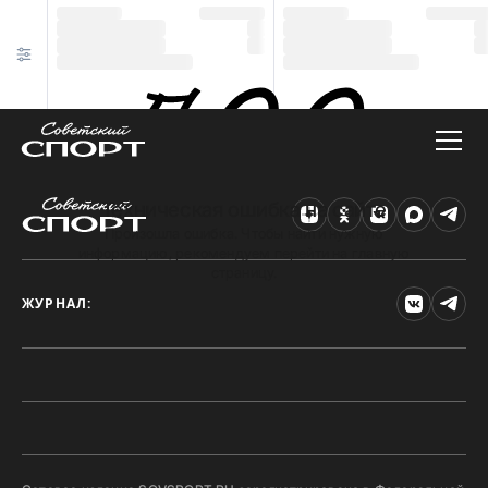
Техническая ошибка на сайте
Произошла ошибка. Чтобы найти нужную
информацию, рекомендуем перейти на главную
страницу.
ЖУРНАЛ: