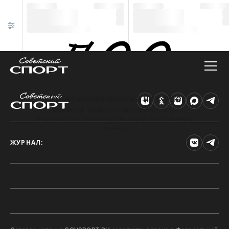
Техническая ошибка на сайте
Произошла ошибка. Чтобы найти нужную
информацию, рекомендуем перейти на главную
страницу.
ЖУРНАЛ: