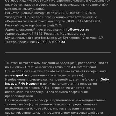
Сетевое издание SOVSPORT RU зарегистрировано в Федеральной
службе по надзору в сфере связи, информационных технологий и
массовых коммуникаций.
Регистрационный номер: Эл № ФС 77-60106 от 10.12.2014
Учредитель: Общество с ограниченной ответственностью
«Редакция газеты «Советский спорт» (ОГРН 5147746142704)
Главный редактор: Бреговский С. С.
Адрес электронной почты редакции:
info@sovsport.ru
Адрес редакции: 117342, Россия, г. Москва, вн.тер.г.
Муниципальный округ Коньково, ул. Бутлерова, 17, помещ. 2/7
Телефон редакции:
+7 (991) 636-09-00
Текстовые материалы, созданные редакцией, распространяются
по лицензии Creative Commons Attribution 4.0 International.
При использовании текстов обязательна активная гиперссылка
на
sovsport.ru
и указание автора (если он указан).
Изображения принадлежат их правообладателям (включая
Getty
Images
,
РИА Новости
и др.) и используются на основании
коммерческих лицензий. Их копирование и повторное
использование запрещены без прямого разрешения
правообладателя.
На информационном ресурсе применяются рекомендательные
технологии (информационные технологии предоставления
информации на основе сбора, систематизации и анализа
сведений, относящихся к предпочтениям пользователей сети