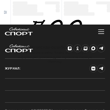
Техническая ошибка на сайте
Произошла ошибка. Чтобы найти нужную
информацию, рекомендуем перейти на главную
страницу.
ЖУРНАЛ: