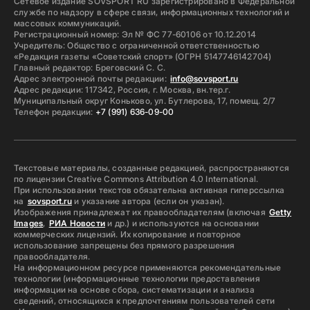
Сетевое издание SOVSPORT RU зарегистрировано в Федеральной
службе по надзору в сфере связи, информационных технологий и
массовых коммуникаций.
Регистрационный номер: Эл № ФС 77-60106 от 10.12.2014
Учредитель: Общество с ограниченной ответственностью
«Редакция газеты «Советский спорт» (ОГРН 5147746142704)
Главный редактор: Бреговский С. С.
Адрес электронной почты редакции:
info@sovsport.ru
Адрес редакции: 117342, Россия, г. Москва, вн.тер.г.
Муниципальный округ Коньково, ул. Бутлерова, 17, помещ. 2/7
Телефон редакции:
+7 (991) 636-09-00
Текстовые материалы, созданные редакцией, распространяются
по лицензии Creative Commons Attribution 4.0 International.
При использовании текстов обязательна активная гиперссылка
на
sovsport.ru
и указание автора (если он указан).
Изображения принадлежат их правообладателям (включая
Getty
Images
,
РИА Новости
и др.) и используются на основании
коммерческих лицензий. Их копирование и повторное
использование запрещены без прямого разрешения
правообладателя.
На информационном ресурсе применяются рекомендательные
технологии (информационные технологии предоставления
информации на основе сбора, систематизации и анализа
сведений, относящихся к предпочтениям пользователей сети