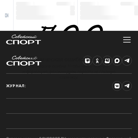
Техническая ошибка на сайте
Произошла ошибка. Чтобы найти нужную
информацию, рекомендуем перейти на главную
страницу.
ЖУРНАЛ: