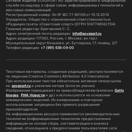
Сетевое издание SOVSPORT RU зарегистрировано в Федеральной
службе по надзору в сфере связи, информационных технологий и
массовых коммуникаций.
Регистрационный номер: Эл № ФС 77-60106 от 10.12.2014
Учредитель: Общество с ограниченной ответственностью
«Редакция газеты «Советский спорт» (ОГРН 5147746142704)
Главный редактор: Бреговский С. С.
Адрес электронной почты редакции:
info@sovsport.ru
Адрес редакции: 117342, Россия, г. Москва, вн.тер.г.
Муниципальный округ Коньково, ул. Бутлерова, 17, помещ. 2/7
Телефон редакции:
+7 (991) 636-09-00
Текстовые материалы, созданные редакцией, распространяются
по лицензии Creative Commons Attribution 4.0 International.
При использовании текстов обязательна активная гиперссылка
на
sovsport.ru
и указание автора (если он указан).
Изображения принадлежат их правообладателям (включая
Getty
Images
,
РИА Новости
и др.) и используются на основании
коммерческих лицензий. Их копирование и повторное
использование запрещены без прямого разрешения
правообладателя.
На информационном ресурсе применяются рекомендательные
технологии (информационные технологии предоставления
информации на основе сбора, систематизации и анализа
сведений, относящихся к предпочтениям пользователей сети