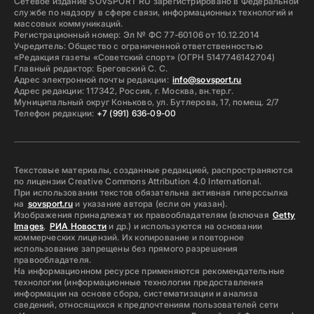
Сетевое издание SOVSPORT RU зарегистрировано в Федеральной
службе по надзору в сфере связи, информационных технологий и
массовых коммуникаций.
Регистрационный номер: Эл № ФС 77-60106 от 10.12.2014
Учредитель: Общество с ограниченной ответственностью
«Редакция газеты «Советский спорт» (ОГРН 5147746142704)
Главный редактор: Бреговский С. С.
Адрес электронной почты редакции:
info@sovsport.ru
Адрес редакции: 117342, Россия, г. Москва, вн.тер.г.
Муниципальный округ Коньково, ул. Бутлерова, 17, помещ. 2/7
Телефон редакции:
+7 (991) 636-09-00
Текстовые материалы, созданные редакцией, распространяются
по лицензии Creative Commons Attribution 4.0 International.
При использовании текстов обязательна активная гиперссылка
на
sovsport.ru
и указание автора (если он указан).
Изображения принадлежат их правообладателям (включая
Getty
Images
,
РИА Новости
и др.) и используются на основании
коммерческих лицензий. Их копирование и повторное
использование запрещены без прямого разрешения
правообладателя.
На информационном ресурсе применяются рекомендательные
технологии (информационные технологии предоставления
информации на основе сбора, систематизации и анализа
сведений, относящихся к предпочтениям пользователей сети