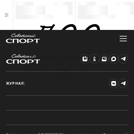
Техническая ошибка на сайте
Произошла ошибка. Чтобы найти нужную
информацию, рекомендуем перейти на главную
страницу.
ЖУРНАЛ: