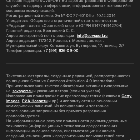
Сетевое издание SOVSPORT RU зарегистрировано в Федеральной
службе по надзору в сфере связи, информационных технологий и
массовых коммуникаций.
Регистрационный номер: Эл № ФС 77-60106 от 10.12.2014
Учредитель: Общество с ограниченной ответственностью
«Редакция газеты «Советский спорт» (ОГРН 5147746142704)
Главный редактор: Бреговский С. С.
Адрес электронной почты редакции:
info@sovsport.ru
Адрес редакции: 117342, Россия, г. Москва, вн.тер.г.
Муниципальный округ Коньково, ул. Бутлерова, 17, помещ. 2/7
Телефон редакции:
+7 (991) 636-09-00
Текстовые материалы, созданные редакцией, распространяются
по лицензии Creative Commons Attribution 4.0 International.
При использовании текстов обязательна активная гиперссылка
на
sovsport.ru
и указание автора (если он указан).
Изображения принадлежат их правообладателям (включая
Getty
Images
,
РИА Новости
и др.) и используются на основании
коммерческих лицензий. Их копирование и повторное
использование запрещены без прямого разрешения
правообладателя.
На информационном ресурсе применяются рекомендательные
технологии (информационные технологии предоставления
информации на основе сбора, систематизации и анализа
сведений, относящихся к предпочтениям пользователей сети