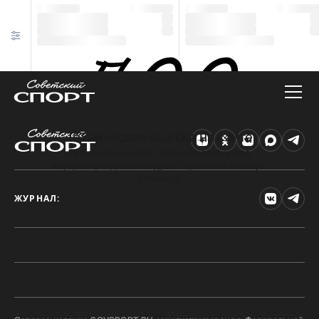
Техническая ошибка на сайте
Произошла ошибка. Чтобы найти нужную
информацию, рекомендуем перейти на главную
страницу.
ЖУРНАЛ: