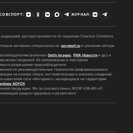
СОВСПОРТ:
ЖУРНАЛ:
 редакцией, распространяются по лицензии Creative Commons
ательна активная гиперссылка на
sovsport.ru
и указание автора
авообладателям (включая
Getty Images
,
РИА Новости
и др.) и
ерческих лицензий. Их копирование и повторное
ямого разрешения правообладателя.
меняются рекомендательные технологии (информационные
мации на основе сбора, систематизации и анализа сведений,
льзователей сети «Интернет», находящихся на территории
робнее ADFOX
нной продукции: 18+ (в соответствии с ФЗ № 436-ФЗ «О
ичиняющей вред их здоровью и развитию»)