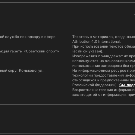
й службе по надзору в сфере
Текстовые материалы, созданные
Attribution 4.0 International.
При использовании текстов обяз
акция газеты «Советский спорт»
(если он указан).
Изображения принадлежат их пр
используются на основании комм
использование запрещены без пр
ьный округ Коньково, ул.
На информационном ресурсе при
технологии предоставления инфор
относящихся к предпочтениям по
Российской Федерации).
См. под
Возрастная категория информацио
защите детей от информации, пр