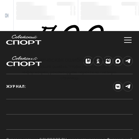
Техническая ошибка на сайте
Произошла ошибка. Чтобы найти нужную
информацию, рекомендуем перейти на главную
страницу.
ЖУРНАЛ: