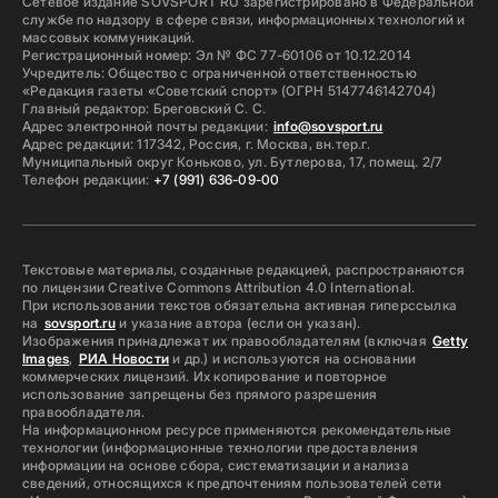
Сетевое издание SOVSPORT RU зарегистрировано в Федеральной
службе по надзору в сфере связи, информационных технологий и
массовых коммуникаций.
Регистрационный номер: Эл № ФС 77-60106 от 10.12.2014
Учредитель: Общество с ограниченной ответственностью
«Редакция газеты «Советский спорт» (ОГРН 5147746142704)
Главный редактор: Бреговский С. С.
Адрес электронной почты редакции:
info@sovsport.ru
Адрес редакции: 117342, Россия, г. Москва, вн.тер.г.
Муниципальный округ Коньково, ул. Бутлерова, 17, помещ. 2/7
Телефон редакции:
+7 (991) 636-09-00
Текстовые материалы, созданные редакцией, распространяются
по лицензии Creative Commons Attribution 4.0 International.
При использовании текстов обязательна активная гиперссылка
на
sovsport.ru
и указание автора (если он указан).
Изображения принадлежат их правообладателям (включая
Getty
Images
,
РИА Новости
и др.) и используются на основании
коммерческих лицензий. Их копирование и повторное
использование запрещены без прямого разрешения
правообладателя.
На информационном ресурсе применяются рекомендательные
технологии (информационные технологии предоставления
информации на основе сбора, систематизации и анализа
сведений, относящихся к предпочтениям пользователей сети