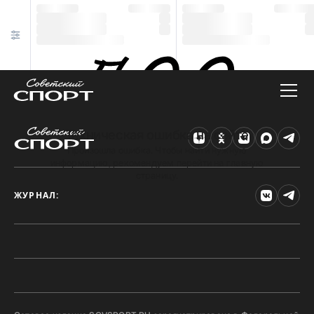
Техническая ошибка на сайте
Произошла ошибка. Чтобы найти нужную
информацию, рекомендуем перейти на главную
страницу.
ЖУРНАЛ: