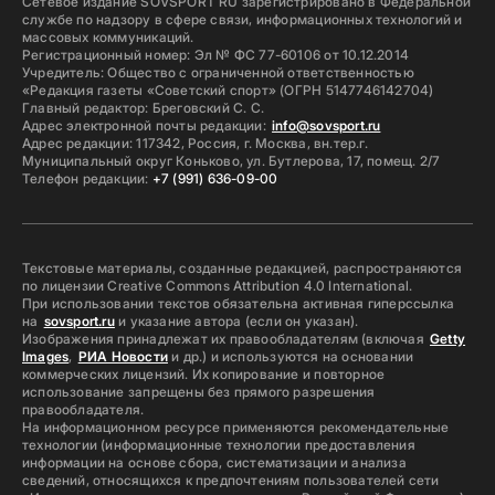
Сетевое издание SOVSPORT RU зарегистрировано в Федеральной
службе по надзору в сфере связи, информационных технологий и
массовых коммуникаций.
Регистрационный номер: Эл № ФС 77-60106 от 10.12.2014
Учредитель: Общество с ограниченной ответственностью
«Редакция газеты «Советский спорт» (ОГРН 5147746142704)
Главный редактор: Бреговский С. С.
Адрес электронной почты редакции:
info@sovsport.ru
Адрес редакции: 117342, Россия, г. Москва, вн.тер.г.
Муниципальный округ Коньково, ул. Бутлерова, 17, помещ. 2/7
Телефон редакции:
+7 (991) 636-09-00
Текстовые материалы, созданные редакцией, распространяются
по лицензии Creative Commons Attribution 4.0 International.
При использовании текстов обязательна активная гиперссылка
на
sovsport.ru
и указание автора (если он указан).
Изображения принадлежат их правообладателям (включая
Getty
Images
,
РИА Новости
и др.) и используются на основании
коммерческих лицензий. Их копирование и повторное
использование запрещены без прямого разрешения
правообладателя.
На информационном ресурсе применяются рекомендательные
технологии (информационные технологии предоставления
информации на основе сбора, систематизации и анализа
сведений, относящихся к предпочтениям пользователей сети