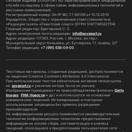
Сетевое издание SOVSPORT RU зарегистрировано в Федеральной
службе по надзору в сфере связи, информационных технологий и
массовых коммуникаций.
Регистрационный номер: Эл № ФС 77-60106 от 10.12.2014
Учредитель: Общество с ограниченной ответственностью
«Редакция газеты «Советский спорт» (ОГРН 5147746142704)
Главный редактор: Бреговский С. С.
Адрес электронной почты редакции:
info@sovsport.ru
Адрес редакции: 117342, Россия, г. Москва, вн.тер.г.
Муниципальный округ Коньково, ул. Бутлерова, 17, помещ. 2/7
Телефон редакции:
+7 (991) 636-09-00
Текстовые материалы, созданные редакцией, распространяются
по лицензии Creative Commons Attribution 4.0 International.
При использовании текстов обязательна активная гиперссылка
на
sovsport.ru
и указание автора (если он указан).
Изображения принадлежат их правообладателям (включая
Getty
Images
,
РИА Новости
и др.) и используются на основании
коммерческих лицензий. Их копирование и повторное
использование запрещены без прямого разрешения
правообладателя.
На информационном ресурсе применяются рекомендательные
технологии (информационные технологии предоставления
информации на основе сбора, систематизации и анализа
сведений, относящихся к предпочтениям пользователей сети