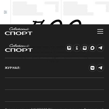
Техническая ошибка на сайте
Произошла ошибка. Чтобы найти нужную
информацию, рекомендуем перейти на главную
страницу.
ЖУРНАЛ: