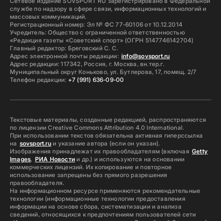
Сетевое издание SOVSPORT RU зарегистрировано в Федеральной
службе по надзору в сфере связи, информационных технологий и
массовых коммуникаций.
Регистрационный номер: Эл № ФС 77-60106 от 10.12.2014
Учредитель: Общество с ограниченной ответственностью
«Редакция газеты «Советский спорт» (ОГРН 5147746142704)
Главный редактор: Бреговский С. С.
Адрес электронной почты редакции:
info@sovsport.ru
Адрес редакции: 117342, Россия, г. Москва, вн.тер.г.
Муниципальный округ Коньково, ул. Бутлерова, 17, помещ. 2/7
Телефон редакции:
+7 (991) 636-09-00
Текстовые материалы, созданные редакцией, распространяются
по лицензии Creative Commons Attribution 4.0 International.
При использовании текстов обязательна активная гиперссылка
на
sovsport.ru
и указание автора (если он указан).
Изображения принадлежат их правообладателям (включая
Getty
Images
,
РИА Новости
и др.) и используются на основании
коммерческих лицензий. Их копирование и повторное
использование запрещены без прямого разрешения
правообладателя.
На информационном ресурсе применяются рекомендательные
технологии (информационные технологии предоставления
информации на основе сбора, систематизации и анализа
сведений, относящихся к предпочтениям пользователей сети