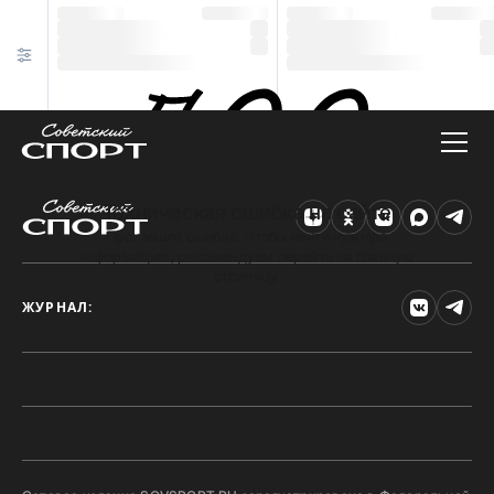
Техническая ошибка на сайте
Произошла ошибка. Чтобы найти нужную
информацию, рекомендуем перейти на главную
страницу.
ЖУРНАЛ: