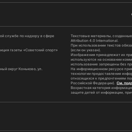
й службе по надзору в сфере
Текстовые материалы, созданные
Attribution 4.0 International.
При использовании текстов обяз
акция газеты «Советский спорт»
(если он указан).
Изображения принадлежат их пр
используются на основании комм
использование запрещены без пр
ьный округ Коньково, ул.
На информационном ресурсе при
технологии предоставления инфор
относящихся к предпочтениям по
Российской Федерации).
См. под
Возрастная категория информацио
защите детей от информации, пр