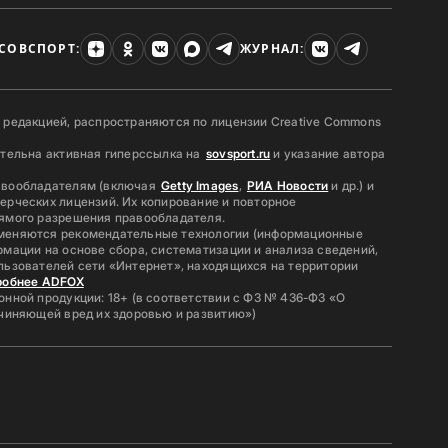
СОВСПОРТ:
ЖУРНАЛ:
 редакцией, распространяются по лицензии Creative Commons
ательна активная гиперссылка на
sovsport.ru
и указание автора
авообладателям (включая
Getty Images
,
РИА Новости
и др.) и
ерческих лицензий. Их копирование и повторное
ямого разрешения правообладателя.
меняются рекомендательные технологии (информационные
мации на основе сбора, систематизации и анализа сведений,
льзователей сети «Интернет», находящихся на территории
робнее ADFOX
нной продукции: 18+ (в соответствии с ФЗ № 436-ФЗ «О
ичиняющей вред их здоровью и развитию»)