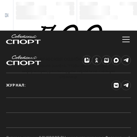
Техническая ошибка на сайте
Произошла ошибка. Чтобы найти нужную
информацию, рекомендуем перейти на главную
страницу.
ЖУРНАЛ: