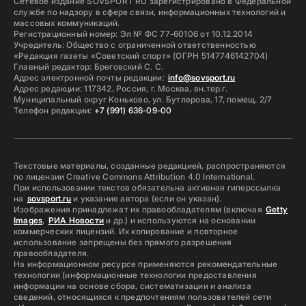
Сетевое издание SOVSPORT RU зарегистрировано в Федеральной
службе по надзору в сфере связи, информационных технологий и
массовых коммуникаций.
Регистрационный номер: Эл № ФС 77-60106 от 10.12.2014
Учредитель: Общество с ограниченной ответственностью
«Редакция газеты «Советский спорт» (ОГРН 5147746142704)
Главный редактор: Бреговский С. С.
Адрес электронной почты редакции:
info@sovsport.ru
Адрес редакции: 117342, Россия, г. Москва, вн.тер.г.
Муниципальный округ Коньково, ул. Бутлерова, 17, помещ. 2/7
Телефон редакции:
+7 (991) 636-09-00
Текстовые материалы, созданные редакцией, распространяются
по лицензии Creative Commons Attribution 4.0 International.
При использовании текстов обязательна активная гиперссылка
на
sovsport.ru
и указание автора (если он указан).
Изображения принадлежат их правообладателям (включая
Getty
Images
,
РИА Новости
и др.) и используются на основании
коммерческих лицензий. Их копирование и повторное
использование запрещены без прямого разрешения
правообладателя.
На информационном ресурсе применяются рекомендательные
технологии (информационные технологии предоставления
информации на основе сбора, систематизации и анализа
сведений, относящихся к предпочтениям пользователей сети