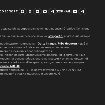
СОВСПОРТ:
ЖУРНАЛ:
 редакцией, распространяются по лицензии Creative Commons
ательна активная гиперссылка на
sovsport.ru
и указание автора
авообладателям (включая
Getty Images
,
РИА Новости
и др.) и
ерческих лицензий. Их копирование и повторное
ямого разрешения правообладателя.
меняются рекомендательные технологии (информационные
мации на основе сбора, систематизации и анализа сведений,
льзователей сети «Интернет», находящихся на территории
робнее ADFOX
нной продукции: 18+ (в соответствии с ФЗ № 436-ФЗ «О
ичиняющей вред их здоровью и развитию»)