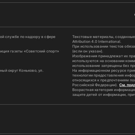
й службе по надзору в сфере
Текстовые материалы, созданные
Attribution 4.0 International.
При использовании текстов обяз
акция газеты «Советский спорт»
(если он указан).
Изображения принадлежат их пр
используются на основании комм
использование запрещены без пр
ьный округ Коньково, ул.
На информационном ресурсе при
технологии предоставления инфор
относящихся к предпочтениям по
Российской Федерации).
См. под
Возрастная категория информацио
защите детей от информации, пр