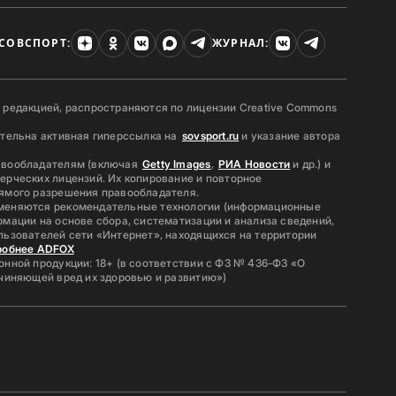
СОВСПОРТ:
ЖУРНАЛ:
 редакцией, распространяются по лицензии Creative Commons
ательна активная гиперссылка на
sovsport.ru
и указание автора
авообладателям (включая
Getty Images
,
РИА Новости
и др.) и
ерческих лицензий. Их копирование и повторное
ямого разрешения правообладателя.
меняются рекомендательные технологии (информационные
мации на основе сбора, систематизации и анализа сведений,
льзователей сети «Интернет», находящихся на территории
робнее ADFOX
нной продукции: 18+ (в соответствии с ФЗ № 436-ФЗ «О
ичиняющей вред их здоровью и развитию»)