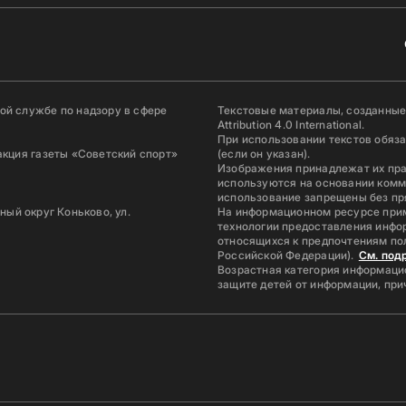
й службе по надзору в сфере
Текстовые материалы, созданные
Attribution 4.0 International.
При использовании текстов обяз
акция газеты «Советский спорт»
(если он указан).
Изображения принадлежат их пр
используются на основании комм
использование запрещены без пр
ьный округ Коньково, ул.
На информационном ресурсе при
технологии предоставления инфор
относящихся к предпочтениям по
Российской Федерации).
См. под
Возрастная категория информацио
защите детей от информации, пр