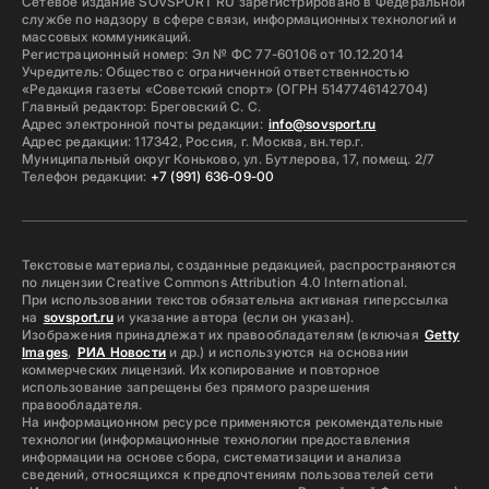
Сетевое издание SOVSPORT RU зарегистрировано в Федеральной
службе по надзору в сфере связи, информационных технологий и
массовых коммуникаций.
Регистрационный номер: Эл № ФС 77-60106 от 10.12.2014
Учредитель: Общество с ограниченной ответственностью
«Редакция газеты «Советский спорт» (ОГРН 5147746142704)
Главный редактор: Бреговский С. С.
Адрес электронной почты редакции:
info@sovsport.ru
Адрес редакции: 117342, Россия, г. Москва, вн.тер.г.
Муниципальный округ Коньково, ул. Бутлерова, 17, помещ. 2/7
Телефон редакции:
+7 (991) 636-09-00
Текстовые материалы, созданные редакцией, распространяются
по лицензии Creative Commons Attribution 4.0 International.
При использовании текстов обязательна активная гиперссылка
на
sovsport.ru
и указание автора (если он указан).
Изображения принадлежат их правообладателям (включая
Getty
Images
,
РИА Новости
и др.) и используются на основании
коммерческих лицензий. Их копирование и повторное
использование запрещены без прямого разрешения
правообладателя.
На информационном ресурсе применяются рекомендательные
технологии (информационные технологии предоставления
информации на основе сбора, систематизации и анализа
сведений, относящихся к предпочтениям пользователей сети