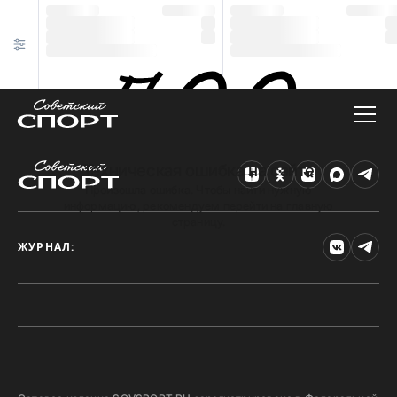
Техническая ошибка на сайте
Произошла ошибка. Чтобы найти нужную
информацию, рекомендуем перейти на главную
страницу.
ЖУРНАЛ: