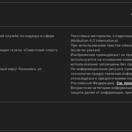
й службе по надзору в сфере
Текстовые материалы, созданные
Attribution 4.0 International.
При использовании текстов обяз
акция газеты «Советский спорт»
(если он указан).
Изображения принадлежат их пр
используются на основании комм
использование запрещены без пр
ьный округ Коньково, ул.
На информационном ресурсе при
технологии предоставления инфор
относящихся к предпочтениям по
Российской Федерации).
См. под
Возрастная категория информацио
защите детей от информации, пр