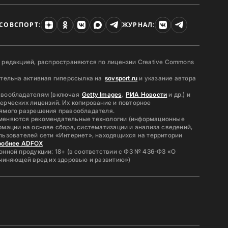
СОВСПОРТ:
ЖУРНАЛ:
 редакцией, распространяются по лицензии Creative Commons
ательна активная гиперссылка на
sovsport.ru
и указание автора
авообладателям (включая
Getty Images
,
РИА Новости
и др.) и
ерческих лицензий. Их копирование и повторное
ямого разрешения правообладателя.
меняются рекомендательные технологии (информационные
мации на основе сбора, систематизации и анализа сведений,
льзователей сети «Интернет», находящихся на территории
робнее ADFOX
нной продукции: 18+ (в соответствии с ФЗ № 436-ФЗ «О
ичиняющей вред их здоровью и развитию»)