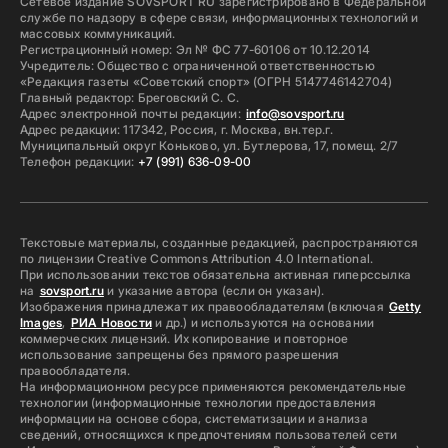
Сетевое издание SOVSPORT RU зарегистрировано в Федеральной
службе по надзору в сфере связи, информационных технологий и
массовых коммуникаций.
Регистрационный номер: Эл № ФС 77-60106 от 10.12.2014
Учредитель: Общество с ограниченной ответственностью
«Редакция газеты «Советский спорт» (ОГРН 5147746142704)
Главный редактор: Бреговский С. С.
Адрес электронной почты редакции:
info@sovsport.ru
Адрес редакции: 117342, Россия, г. Москва, вн.тер.г.
Муниципальный округ Коньково, ул. Бутлерова, 17, помещ. 2/7
Телефон редакции:
+7 (991) 636-09-00
Текстовые материалы, созданные редакцией, распространяются
по лицензии Creative Commons Attribution 4.0 International.
При использовании текстов обязательна активная гиперссылка
на
sovsport.ru
и указание автора (если он указан).
Изображения принадлежат их правообладателям (включая
Getty
Images
,
РИА Новости
и др.) и используются на основании
коммерческих лицензий. Их копирование и повторное
использование запрещены без прямого разрешения
правообладателя.
На информационном ресурсе применяются рекомендательные
технологии (информационные технологии предоставления
информации на основе сбора, систематизации и анализа
сведений, относящихся к предпочтениям пользователей сети