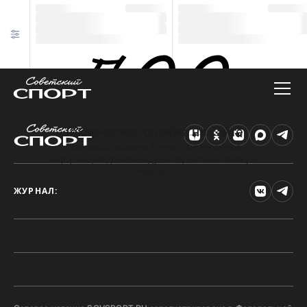
Техническая ошибка на сайте
Произошла ошибка. Чтобы найти нужную
информацию, рекомендуем перейти на главную
страницу.
ЖУРНАЛ: