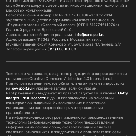
Сетевое издание SOVSPORT RU зарегистрировано в Федеральной
службе по надзору в сфере связи, информационных технологий и
массовых коммуникаций.
Регистрационный номер: Эл № ФС 77-60106 от 10.12.2014
Учредитель: Общество с ограниченной ответственностью
«Редакция газеты «Советский спорт» (ОГРН 5147746142704)
Главный редактор: Бреговский С. С.
Адрес электронной почты редакции:
info@sovsport.ru
Адрес редакции: 117342, Россия, г. Москва, вн.тер.г.
Муниципальный округ Коньково, ул. Бутлерова, 17, помещ. 2/7
Телефон редакции:
+7 (991) 636-09-00
Текстовые материалы, созданные редакцией, распространяются
по лицензии Creative Commons Attribution 4.0 International.
При использовании текстов обязательна активная гиперссылка
на
sovsport.ru
и указание автора (если он указан).
Изображения принадлежат их правообладателям (включая
Getty
Images
,
РИА Новости
и др.) и используются на основании
коммерческих лицензий. Их копирование и повторное
использование запрещены без прямого разрешения
правообладателя.
На информационном ресурсе применяются рекомендательные
технологии (информационные технологии предоставления
информации на основе сбора, систематизации и анализа
сведений, относящихся к предпочтениям пользователей сети