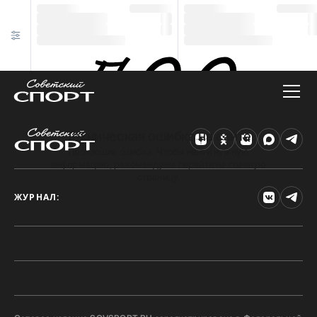
Техническая ошибка на сайте
Произошла ошибка. Чтобы найти нужную
информацию, рекомендуем перейти на главную
страницу.
ЖУРНАЛ: