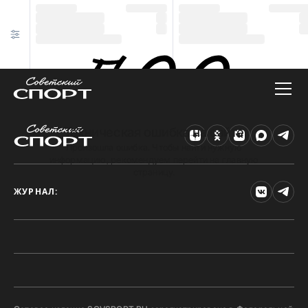
Техническая ошибка на сайте
Произошла ошибка. Чтобы найти нужную
информацию, рекомендуем перейти на главную
страницу.
ЖУРНАЛ: