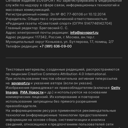
Сетевое издание SOVSPORT RU зарегистрировано в Федеральной
службе по надзору в сфере связи, информационных технологий и
массовых коммуникаций.
Регистрационный номер: Эл № ФС 77-60106 от 10.12.2014
Учредитель: Общество с ограниченной ответственностью
«Редакция газеты «Советский спорт» (ОГРН 5147746142704)
Главный редактор: Бреговский С. С.
Адрес электронной почты редакции:
info@sovsport.ru
Адрес редакции: 117342, Россия, г. Москва, вн.тер.г.
Муниципальный округ Коньково, ул. Бутлерова, 17, помещ. 2/7
Телефон редакции:
+7 (991) 636-09-00
Текстовые материалы, созданные редакцией, распространяются
по лицензии Creative Commons Attribution 4.0 International.
При использовании текстов обязательна активная гиперссылка
на
sovsport.ru
и указание автора (если он указан).
Изображения принадлежат их правообладателям (включая
Getty
Images
,
РИА Новости
и др.) и используются на основании
коммерческих лицензий. Их копирование и повторное
использование запрещены без прямого разрешения
правообладателя.
На информационном ресурсе применяются рекомендательные
технологии (информационные технологии предоставления
информации на основе сбора, систематизации и анализа
сведений, относящихся к предпочтениям пользователей сети