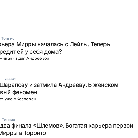
·
Теннис
рьера Мирры началась с Лейлы. Теперь
редит ей у себя дома?
минания для Андреевой.
·
Теннис
Шарапову и затмила Андрееву. В женском
овый феномен
рт уже обеспечен.
·
Теннис
и два финала «Шлемов». Богатая карьера первой
Мирры в Торонто