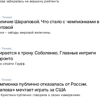
ва забиралась на вершину рейтинга.
·
Теннис
еличие Шараповой. Что стало с чемпионками в
ютовой
ске – звёзды мировой величины.
·
Теннис
рается к трону Соболенко. Главные интриги
оронто
о обойти Гауфф.
·
Теннис
мпионка публично отказалась от России.
апова» мечтает играть за США
Кристина публично говорила о своих намерениях.