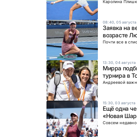
Каролина Плишко
08:40, 05 августа
Заявка на в
возрасте Л
Почти все в спи
13:30, 04 августа
Мирра подби
турнира в Т
Андреевой важн
15:30, 03 августа
Ещё одна че
«Новая Шар
Совсем недавно 