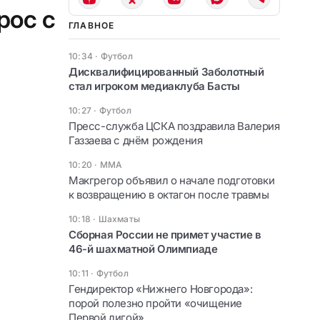
рос с
ГЛАВНОЕ
10:34
·
Футбол
Дисквалифицированный Заболотный
стал игроком медиаклуба Басты
10:27
·
Футбол
Пресс-служба ЦСКА поздравила Валерия
Газзаева с днём рождения
10:20
·
ММА
Макгрегор объявил о начале подготовки
к возвращению в октагон после травмы
10:18
·
Шахматы
Сборная России не примет участие в
46-й шахматной Олимпиаде
10:11
·
Футбол
Гендиректор «Нижнего Новгорода»:
порой полезно пройти «очищение
Первой лигой»