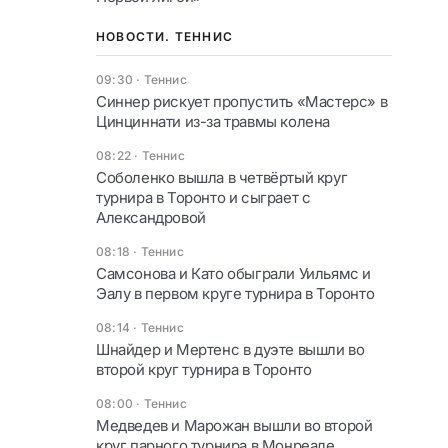
НОВОСТИ. ТЕННИС
09:30
·
Теннис
Синнер рискует пропустить «Мастерс» в
Цинциннати из-за травмы колена
08:22
·
Теннис
Соболенко вышла в четвёртый круг
турнира в Торонто и сыграет с
Александровой
08:18
·
Теннис
Самсонова и Като обыграли Уильямс и
Эалу в первом круге турнира в Торонто
08:14
·
Теннис
Шнайдер и Мертенс в дуэте вышли во
второй круг турнира в Торонто
08:00
·
Теннис
Медведев и Марожан вышли во второй
круг парного турнира в Монреале