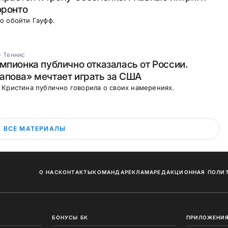
оронто
о обойти Гауфф.
·
Теннис
мпионка публично отказалась от России.
апова» мечтает играть за США
Кристина публично говорила о своих намерениях.
ВСЕ МАТЕРИАЛЫ
О НАС
КОНТАКТЫ
КОМАНДА
РЕКЛАМА
РЕДАКЦИОННАЯ ПОЛИ
БОНУСЫ БК
ПРИЛОЖЕНИЯ