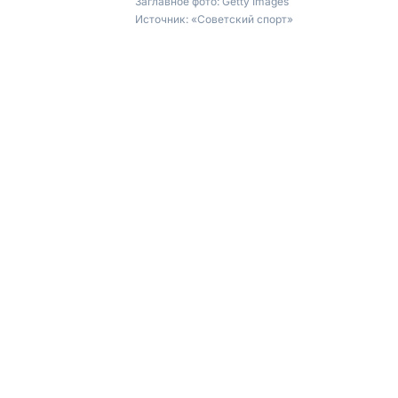
Заглавное фото:
Getty Images
Источник:
«Советский спорт»