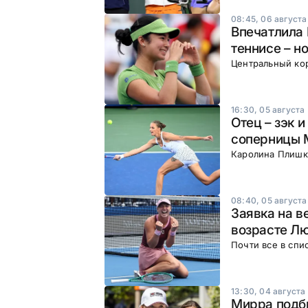
08:45, 06 августа
Впечатлила 
теннисе – н
Центральный ко
16:30, 05 августа
Отец – зэк 
соперницы 
Каролина Плишко
08:40, 05 августа
Заявка на в
возрасте Л
Почти все в спи
13:30, 04 августа
Мирра подби