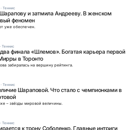
·
Теннис
Шарапову и затмила Андрееву. В женском
овый феномен
рт уже обеспечен.
·
Теннис
и два финала «Шлемов». Богатая карьера первой
Мирры в Торонто
ва забиралась на вершину рейтинга.
·
Теннис
еличие Шараповой. Что стало с чемпионками в
ютовой
ске – звёзды мировой величины.
·
Теннис
рается к трону Соболенко. Главные интриги