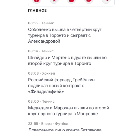
ГЛАВНОЕ
08:22
·
Теннис
Соболенко вышла в четвёртый круг
турнира в Торонто и сыграет с
Александровой
08:14
·
Теннис
Шнайдер и Мертенс в дуэте вышли во
второй круг турнира в Торонто
08:08
·
Хоккей
Российский форвард Гребёнкин
подписал новый контракт с
«Филадельфией»
08:00
·
Теннис
Медведев и Марожан вышли во второй
круг парного турнира в Монреале
23:55 · Вчера
·
Футбол
Доверенное лицо агента Батракова