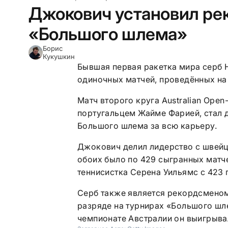
Джокович установил рек
«Большого шлема»
Борис
Кукушкин
Бывшая первая ракетка мира серб 
одиночных матчей, проведённых на
Матч второго круга Australian Ope
португальцем Жайме Фарией, стал д
Большого шлема за всю карьеру.
Джокович делил лидерство с швей
обоих было по 429 сыгранных матч
теннисистка Серена Уильямс с 423 
Серб также является рекордсменом
разряде на турнирах «Большого шл
чемпионате Австралии он выигрывал