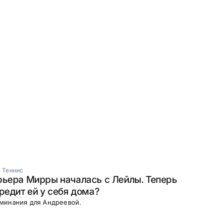
·
Теннис
рьера Мирры началась с Лейлы. Теперь
редит ей у себя дома?
минания для Андреевой.