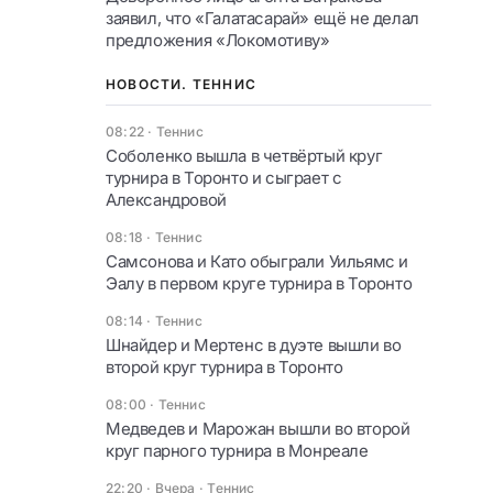
заявил, что «Галатасарай» ещё не делал
предложения «Локомотиву»
НОВОСТИ. ТЕННИС
08:22
·
Теннис
Соболенко вышла в четвёртый круг
турнира в Торонто и сыграет с
Александровой
08:18
·
Теннис
Самсонова и Като обыграли Уильямс и
Эалу в первом круге турнира в Торонто
08:14
·
Теннис
Шнайдер и Мертенс в дуэте вышли во
второй круг турнира в Торонто
08:00
·
Теннис
Медведев и Марожан вышли во второй
круг парного турнира в Монреале
22:20 · Вчера
·
Теннис