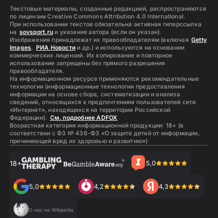
Текстовые материалы, созданные редакцией, распространяются
по лицензии Creative Commons Attribution 4.0 International.
При использовании текстов обязательна активная гиперссылка
на
sovsport.ru
и указание автора (если он указан).
Изображения принадлежат их правообладателям (включая
Getty
Images
,
РИА Новости
и др.) и используются на основании
коммерческих лицензий. Их копирование и повторное
использование запрещены без прямого разрешения
правообладателя.
На информационном ресурсе применяются рекомендательные
технологии (информационные технологии предоставления
информации на основе сбора, систематизации и анализа
сведений, относящихся к предпочтениям пользователей сети
«Интернет», находящихся на территории Российской
Федерации).
См. подробнее ADFOX
Возрастная категория информационной продукции: 18+ (в
соответствии с ФЗ № 436-ФЗ «О защите детей от информации,
причиняющей вред их здоровью и развитию»)
18+
5,0
5,0
4,2
4,3
О нас на Wikipedia