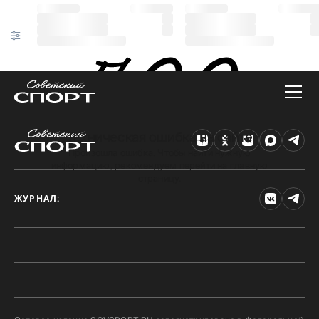
Техническая ошибка на сайте
Произошла ошибка. Чтобы найти нужную
информацию, рекомендуем перейти на главную
страницу.
ЖУРНАЛ: