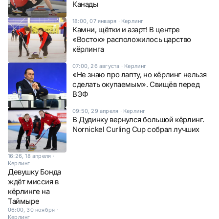
Канады
18:00, 07 января
·
Керлинг
Камни, щётки и азарт! В центре
«Восток» расположилось царство
кёрлинга
07:00, 26 августа
·
Керлинг
«Не знаю про лапту, но кёрлинг нельзя
сделать окупаемым». Свищёв перед
ВЭФ
09:50, 29 апреля
·
Керлинг
В Дудинку вернулся большой кёрлинг.
Nornickel Curling Cup собрал лучших
16:26, 18 апреля
·
Керлинг
Девушку Бонда
ждёт миссия в
кёрлинге на
Таймыре
06:00, 30 ноября
·
Керлинг