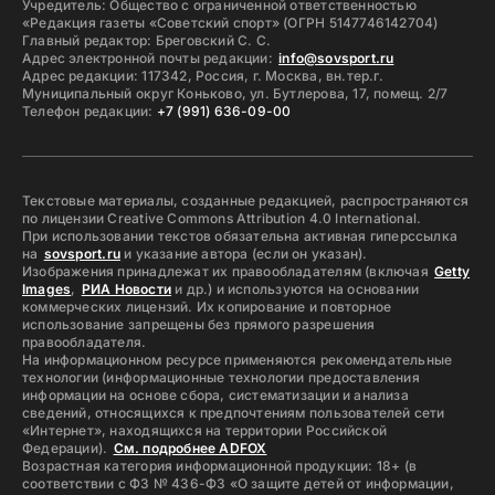
Учредитель: Общество с ограниченной ответственностью
«Редакция газеты «Советский спорт» (ОГРН 5147746142704)
Главный редактор: Бреговский С. С.
Адрес электронной почты редакции:
info@sovsport.ru
Адрес редакции: 117342, Россия, г. Москва, вн.тер.г.
Муниципальный округ Коньково, ул. Бутлерова, 17, помещ. 2/7
Телефон редакции:
+7 (991) 636-09-00
Текстовые материалы, созданные редакцией, распространяются
по лицензии Creative Commons Attribution 4.0 International.
При использовании текстов обязательна активная гиперссылка
на
sovsport.ru
и указание автора (если он указан).
Изображения принадлежат их правообладателям (включая
Getty
Images
,
РИА Новости
и др.) и используются на основании
коммерческих лицензий. Их копирование и повторное
использование запрещены без прямого разрешения
правообладателя.
На информационном ресурсе применяются рекомендательные
технологии (информационные технологии предоставления
информации на основе сбора, систематизации и анализа
сведений, относящихся к предпочтениям пользователей сети
«Интернет», находящихся на территории Российской
Федерации).
См. подробнее ADFOX
Возрастная категория информационной продукции: 18+ (в
соответствии с ФЗ № 436-ФЗ «О защите детей от информации,