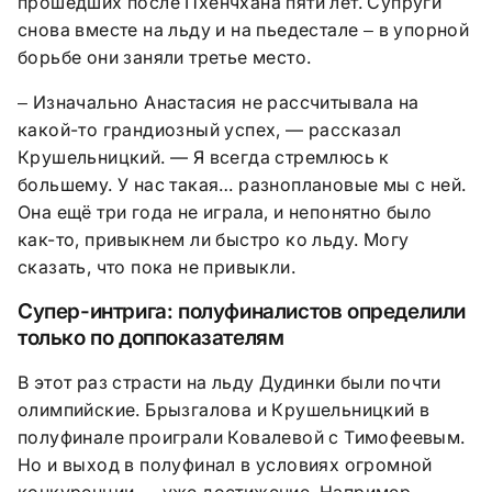
прошедших после Пхенчхана пяти лет. Супруги
снова вместе на льду и на пьедестале
в упорной
–
борьбе они заняли третье место.
Изначально Анастасия не рассчитывала на
–
какой-то грандиозный успех, — рассказал
Крушельницкий. — Я всегда стремлюсь к
большему. У нас такая… разноплановые мы с ней.
Она ещё три года не играла, и непонятно было
как-то, привыкнем ли быстро ко льду. Могу
сказать, что пока не привыкли.
Супер-интрига: полуфиналистов определили
только по доппоказателям
В этот раз страсти на льду Дудинки были почти
олимпийские. Брызгалова и Крушельницкий в
полуфинале проиграли Ковалевой с Тимофеевым.
Но и выход в полуфинал в условиях огромной
конкуренции — уже достижение. Например,