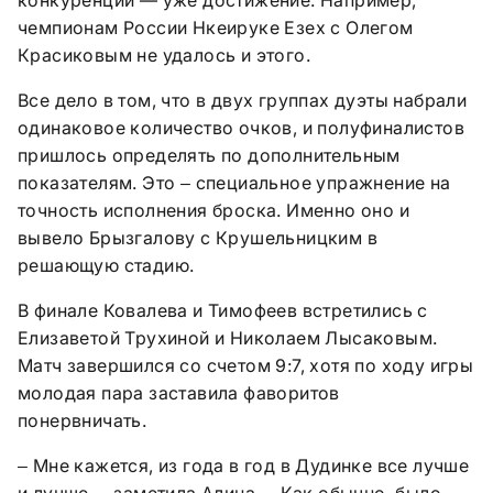
чемпионам России Нкеируке Езех с Олегом
Красиковым не удалось и этого.
Все дело в том, что в двух группах дуэты набрали
одинаковое количество очков, и полуфиналистов
пришлось определять по дополнительным
показателям. Это
специальное упражнение на
–
точность исполнения броска. Именно оно и
вывело Брызгалову с Крушельницким в
решающую стадию.
В финале Ковалева и Тимофеев встретились с
Елизаветой Трухиной и Николаем Лысаковым.
Матч завершился со счетом 9:7, хотя по ходу игры
молодая пара заставила фаворитов
понервничать.
Мне кажется, из года в год в Дудинке все лучше
–
и лучше,
заметила Алина.
Как обычно, было