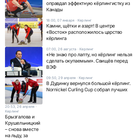
оправдал эффектную кёрлингистку из
Канады
18:00, 07 января
·
Керлинг
Камни, щётки и азарт! В центре
«Восток» расположилось царство
кёрлинга
07:00, 26 августа
·
Керлинг
«Не знаю про лапту, но кёрлинг нельзя
сделать окупаемым». Свищёв перед
ВЭФ
09:50, 29 апреля
·
Керлинг
В Дудинку вернулся большой кёрлинг.
Nornickel Curling Cup собрал лучших
20:53, 26 апреля
·
Керлинг
Брызгалова и
Крушельницкий
– снова вместе
на льду, за