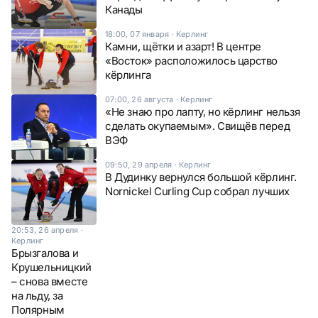
Канады
18:00, 07 января
·
Керлинг
Камни, щётки и азарт! В центре
«Восток» расположилось царство
кёрлинга
07:00, 26 августа
·
Керлинг
«Не знаю про лапту, но кёрлинг нельзя
сделать окупаемым». Свищёв перед
ВЭФ
09:50, 29 апреля
·
Керлинг
В Дудинку вернулся большой кёрлинг.
Nornickel Curling Cup собрал лучших
20:53, 26 апреля
·
Керлинг
Брызгалова и
Крушельницкий
– снова вместе
на льду, за
Полярным