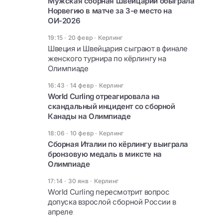
Мужская сборная Швейцарии обыграла
Норвегию в матче за 3-е место на
ОИ-2026
19:15 · 20 февр
·
Керлинг
Швеция и Швейцария сыграют в финале
женского турнира по кёрлингу на
Олимпиаде
16:43 · 14 февр
·
Керлинг
World Curling отреагировала на
скандальный инцидент со сборной
Канады на Олимпиаде
18:06 · 10 февр
·
Керлинг
Сборная Италии по кёрлингу выиграла
бронзовую медаль в миксте на
Олимпиаде
17:14 · 30 янв
·
Керлинг
World Curling пересмотрит вопрос
допуска взрослой сборной России в
апреле