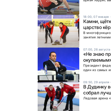
Бриан Харрис вы
18:00, 07 января
Камни, щётк
царство кёр
В многофункцио
занятия летними
07:00, 26 августа
«Не знаю пр
окупаемым»
Президент федер
один из самых и
09:50, 29 апреля
В Дудинку в
собрал луч
Ледовая арена «