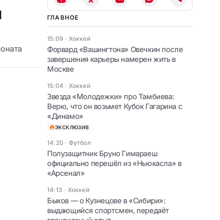
ч
ГЛАВНОЕ
15:09
·
Хоккей
ионата
Форвард «Вашингтона» Овечкин после
завершения карьеры намерен жить в
Москве
15:04
·
Хоккей
Звезда «Молодежки» про Тамбиева:
Верю, что он возьмет Кубок Гагарина с
«Динамо»
ЭКСКЛЮЗИВ
14:20
·
Футбол
Полузащитник Бруно Гимараеш
официально перешёл из «Ньюкасла» в
«Арсенал»
14:13
·
Хоккей
Быков — о Кузнецове в «Сибири»:
выдающийся спортсмен, передаёт