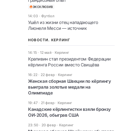
грандиозный опыт
ЭКСКЛЮЗИВ
14:03
·
Футбол
Ушёл из жизни отец нападающего
Лионеля Месси — источник
НОВОСТИ. КЕРЛИНГ
14:15 · 12 май
·
Керлинг
Крапивин стал президентом Федерации
кёрлинга России вместо Свищёва
16:22 · 22 февр
·
Керлинг
Женская сборная Швеции по кёрлингу
выиграла золотые медали на
Олимпиаде
19:47 · 21 февр
·
Керлинг
Канадские кёрлингистки взяли бронзу
ОИ-2026, обыграв США
23:50 · 20 февр
·
Керлинг