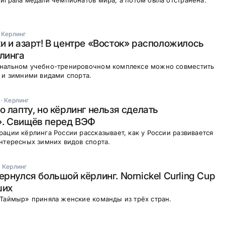
играла медали чемпионатов мира, а потом была отстранена.
·
Керлинг
и и азарт! В центре «Восток» расположилось
линга
нальном учебно-тренировочном комплексе можно совместить
 и зимними видами спорта.
·
Керлинг
о лапту, но кёрлинг нельзя сделать
. Свищёв перед ВЭФ
ации кёрлинга России рассказывает, как у России развивается
нтересных зимних видов спорта.
·
Керлинг
ернулся большой кёрлинг. Nornickel Curling Cup
ших
Таймыр» приняла женские команды из трёх стран.