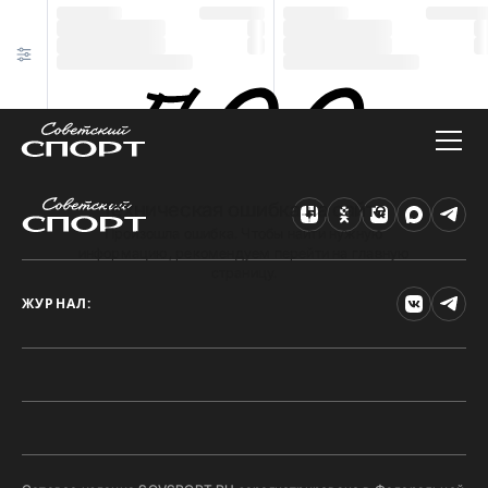
Техническая ошибка на сайте
Произошла ошибка. Чтобы найти нужную
информацию, рекомендуем перейти на главную
страницу.
ЖУРНАЛ: